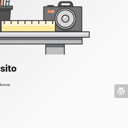
sito
 breve.