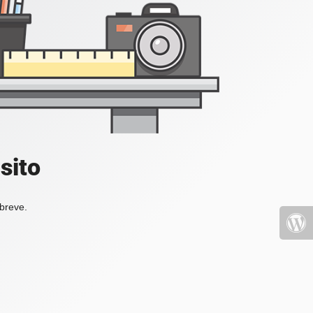
sito
 breve.