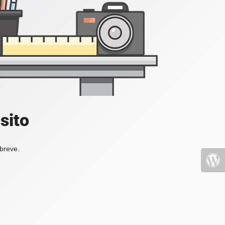
sito
 breve.